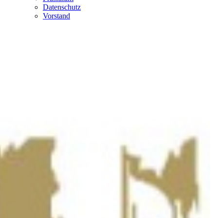
Datenschutz
Vorstand
Team
HYPO NÖ
Betreuer
Jugend
Übersicht
U11
News Jugend
U12
Trainingszeiten & Hallen der HYPO-Jugend
U13
Jugendbetreuer
U14
U6
U15
U9
U16
U10
U18
News
Termine
Übersicht - alle Spiele
Tickets