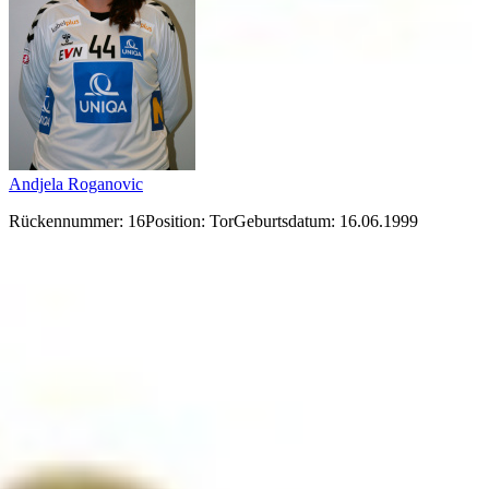
Andjela Roganovic
J
Rückennummer: 16
Position:
Tor
Geburtsdatum: 16.06.1999
R
ÖHB-Live Spiele