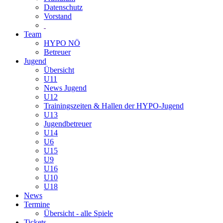
Datenschutz
Vorstand
Team
HYPO NÖ
Betreuer
Jugend
Übersicht
U11
News Jugend
U12
Trainingszeiten & Hallen der HYPO-Jugend
U13
Jugendbetreuer
U14
U6
U15
U9
U16
U10
U18
News
Termine
Übersicht - alle Spiele
Tickets