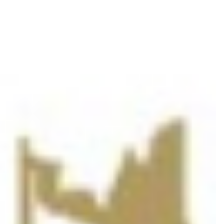
Seitenlinie.
Neuestes
mehr
Hypo Niederösterreich startet mit neuem Trainerteam
28.07.2026
und ambitionierten Zielen in die Saison 2026/27
01.06.2026
Hypo Niederösterreich ist Meister 2025/26
31.05.2026
Erster Matchball für Hypo Niederösterreich
28.05.2026
Hypo gewinnt erstes Finalspiel deutlich
Hypo Niederösterreich zieht erneut ins Finale der
25.05.2026
WHA MEISTERLIGA ein
Hypo Niederösterreich gewinnt erstes Halbfinale
21.05.2026
deutlich
Halbfinale der WHA MEISTERLIGA: Hypo
19.05.2026
Niederösterreich trifft auf die MGA Fivers
Hypo Niederösterreich gewinnt zum Abschluss des
17.05.2026
Grunddurchgangs klar gegen GKL Krems –
Langenlois
» Mehr News
Nächstes Spiel
Countdown