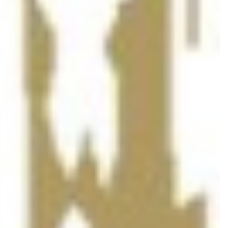
0
0
0
0
0
SUPERCUP
Samstag, 29. 8. 2026, 20:25 Uhr