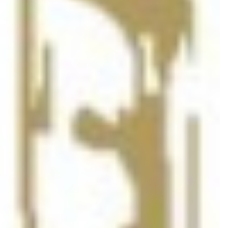
Donnerstag, 30. 7. 2026, 18:00 Uhr
Tage
0
0
HH
MM
SS
0