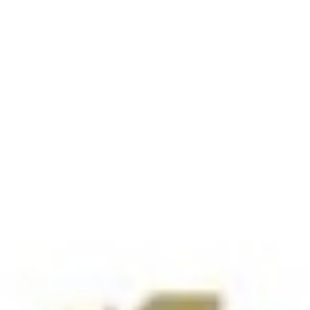
A Fivers knapp
ERLIGA auswärts den MGA Fivers knapp mit 23:24 (11:10) geschlagen
 dem Schlusspfiff.