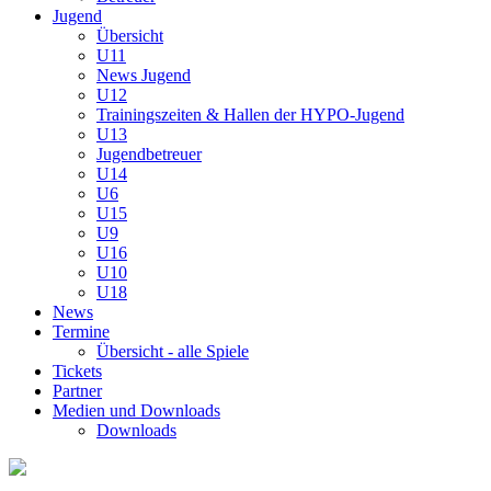
Jugend
Übersicht
U11
News Jugend
U12
Trainingszeiten & Hallen der HYPO-Jugend
U13
Jugendbetreuer
U14
U6
U15
U9
U16
U10
U18
News
Termine
Übersicht - alle Spiele
Tickets
Partner
Medien und Downloads
Downloads