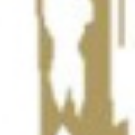
erinnen hielten jedoch mit aggressiver Deckungsarbeit und großem
er zurück in die Partie. In der Schlussphase gelang Hypo noch der
n. Die Mannschaft war vielleicht etwas zu selbstsicher und hat
 aus den vielen Fehlwürfen lernt. Chancen hatten wir genug.
 gegen uns spielen müssen, haben das stark umgesetzt und verdient