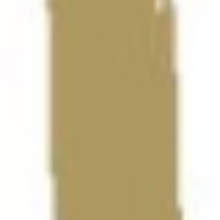
 Hypo lag in der ersten Halbzeit meist knapp in Führung, die Gastgeb
use.
 zwischenzeitlich leicht absetzen, die Fivers fanden jedoch immer wied
nde den entscheidenden Treffer erzielten.
rt mit sechs Treffern.
gen zwei Personen, die gedacht haben, dass wir heute verlieren könnte
s das heute ein schwieriges Spiel wird. Ich hoffe, dass die Mannschaft
 hat seine Mannschaft sehr gut eingestellt. Sie wussten genau, wie sie