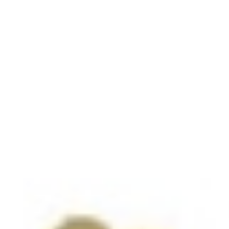
Hypo Niederösterreich unterliegt den MG
Erstellt am:
09.05.2026
Hypo Niederösterreich musste sich in der 21. Runde der WHA MEIST
ausgeglichenen Partie fiel die Entscheidung erst wenige Sekunden vor