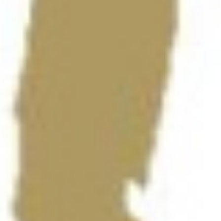
Die Begegnung entwickelte sich von Beginn an zu einem engen Duell.
Einsatz dagegen. Mit einer 11:10-Führung für Hypo ging es in die Pa
Auch nach dem Seitenwechsel blieb das Spiel offen. Hypo konnte sich
Ausgleich zum 23:23, ehe die Wienerinnen sieben Sekunden vor dem E
Beste Werferin auf Seiten von Hypo Niederösterreich war Nina Neidha
Ferenc Kovacs, Trainer von Hypo Niederösterreich:
„Ich glaube, nur unser Masseur und ich waren vor dem Match die einzi
geglaubt, dass es ohne großen Kampf gehen wird. Ich wusste aber, das
Gratulation an die gegnerische Torfrau und auch an ihren Trainer – er
gewonnen.“
Zurück zur Übersicht