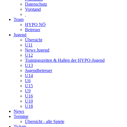
Datenschutz
Vorstand
Team
HYPO NÖ
Betreuer
Jugend
Übersicht
U11
News Jugend
U12
Trainingszeiten & Hallen der HYPO-Jugend
U13
Jugendbetreuer
U14
U6
U15
U9
U16
U10
U18
News
Termine
Übersicht - alle Spiele
Tickets