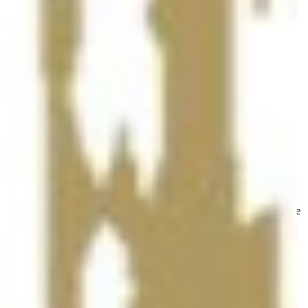
„Es steht erst 1:0. Wir haben heuer zuhause verloren, letzte Saison
zuhause verloren und dafür auswärts gewonnen. Deshalb ist die
Meisterschaft noch lange nicht entschieden. Ich weiß, dass noch
sehr harte Minuten auf beide Mannschaften warten“, warnt Hypo-
Trainer Ferenc Kovacs vor dem zweiten Duell.
Auch die Wienerinnen reisen mit viel Motivation in die Südstadt.
Atzgersdorf möchte an die starken Leistungen aus dem
Grunddurchgang anknüpfen und den Traum vom Meistertitel am
Leben halten.
Die Voraussetzungen für ein spannendes Finale sind damit
geschaffen. Während Hypo den entscheidenden Schritt setzen
möchte, kämpft Atzgersdorf um die Verlängerung der Serie.
Anpfiff zum zweiten Finalspiel der WHA MEISTERLIGA ist am
Sonntag um 18:00 Uhr in der Südstadt. ORF SPORT+ überträgt die
Begegnung live.
Zurück zur Übersicht