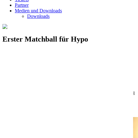
Partner
Medien und Downloads
Downloads
Erster Matchball für Hypo
Niederösterreich
Erstellt am:
31.05.2026
Nach dem erfolgreichen Auftakt in die Finalserie der WHA
MEISTERLIGA steht Hypo Niederösterreich vor der Chance, die
Titelverteidigung bereits vor heimischem Publikum perfekt zu
machen. Mit einem weiteren Sieg gegen MADx WAT Atzgersdorf
könnten die Niederösterreicherinnen ihren insgesamt 48. Meistertitel
der Vereinsgeschichte feiern.